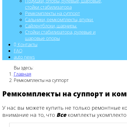
Подушки, опоры, рулевые, шаровые,
стойки стабилизатора
Ремкомплекты на суппорт
Сальники, ремкомплекты, втулки.
Сайлентблоки, шарниры.
Стойки стабилизатора, рулевые и
шаровые опоры
Контакты
FAQ
auto news
Вы здесь:
Главная
Ремкомплекты на суппорт
Ремкомплекты на суппорт и к
У нас вы можете купить не только ремонтные 
внимание на то, что
Все
комплекты укомплекто