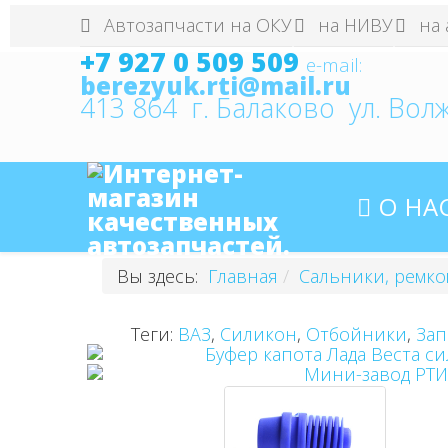
Автозапчасти на ОКУ
на НИВУ
на 
+7 927 0 509 509
e
-mail:
413 864 г. Балаково ул. Волж
О НА
Вы здесь:
Главная
Сальники, ремко
Теги:
ВАЗ
,
Силикон
,
Отбойники
,
Зап