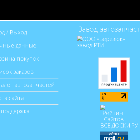
Завод автозапчас
д / Выход
чные данные
рзина покупок
сок заказов
алог автозапчастей
та сайта
хподдержка