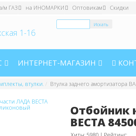
а/м ГАЗ
на ИНОМАРКИ
Оптовикам
Скидки
ская 1-16
С
ИНТЕРНЕТ-МАГАЗИН
КОН
мплекты, втулки.
Втулка заднего амортизатора В
части ЛАДА ВЕСТА
Отбойник 
ВЕСТА 8450
Хиты:
5980
|
Рейтинг: