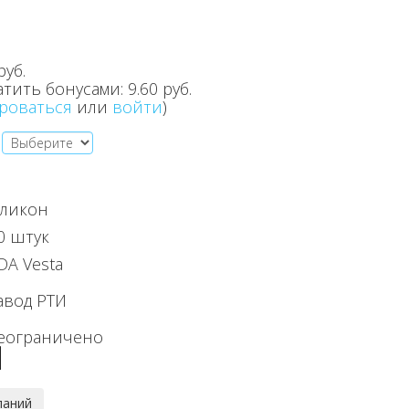
руб.
атить бонусами:
9.60 руб.
роваться
или
войти
)
ликон
0 штук
DA Vesta
авод РТИ
еограничено