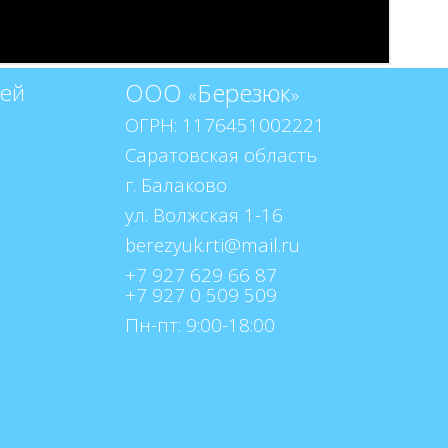
ООО
Березюк
тей
«
»
ОГРН: 1176451002221
Саратовская область
г. Балаково
ул. Волжская 1-16
+7 927 629 66 87
+7 927 0 509 509
Пн-пт: 9:00-18:00