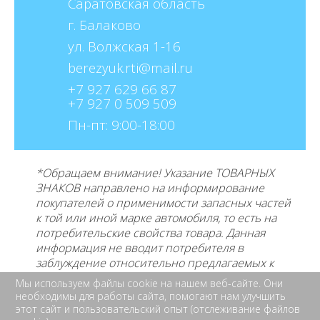
Саратовская область
г. Балаково
ул. Волжская 1-16
berezyuk.rti@mail.ru
+7 927 629 66 87
+7 927 0 509 509
Пн-пт: 9:00-18:00
*Обращаем внимание! Указание ТОВАРНЫХ
ЗНАКОВ направлено на информирование
покупателей о применимости запасных частей
к той или иной марке автомобиля, то есть на
потребительские свойства товара. Данная
информация не вводит потребителя в
заблуждение относительно предлагаемых к
продаже товаров и его
производителе, не
Мы используем файлы cookie на нашем веб-сайте. Они
нарушает права правообладателей указанных
необходимы для работы сайта, помогают нам улучшить
товарных знаков. Требование предоставлять
этот сайт и пользовательский опыт (отслеживание файлов