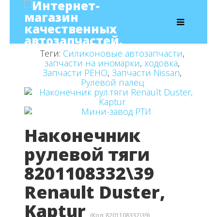
Теги:
Силиконовые автозапчасти
,
запчасти на иномарки
,
ходовка
,
Запчасти РЕНО
,
Запчасти Nissan
,
Рулевой палец
Наконечник
рулевой тяги
8201108332\39
Renault Duster,
Kaptur
(Код:
8201108332\39
)