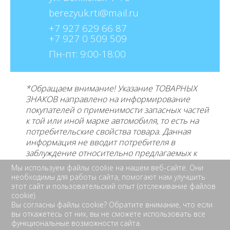
berezyuk.rti@mail.ru
+7 927 629 66 87
+7 927 0 509 509
Пн-пт: 9:00-18:00
*Обращаем внимание! Указание ТОВАРНЫХ
ЗНАКОВ направлено на информирование
покупателей о применимости запасных частей
к той или иной марке автомобиля, то есть на
потребительские свойства товара. Данная
информация не вводит потребителя в
заблуждение относительно предлагаемых к
продаже товаров и его
производителе, не
Мы используем файлы cookie на нашем веб-сайте. Они
нарушает права правообладателей указанных
необходимы для работы сайта, помогают нам улучшить
товарных знаков. Требование предоставлять
этот сайт и пользовательский опыт (отслеживание файлов
cookie).
покупателю необходимую и достоверную
Вы согласны файлы cookie? Обратите внимание, что если
информацию о товаре, предлагаемом к
вы откажетесь от них, вы не сможете использовать все
продаже, обеспечивающую возможность их
функциональные возможности сайта.
правильного выбора возложено на продавца