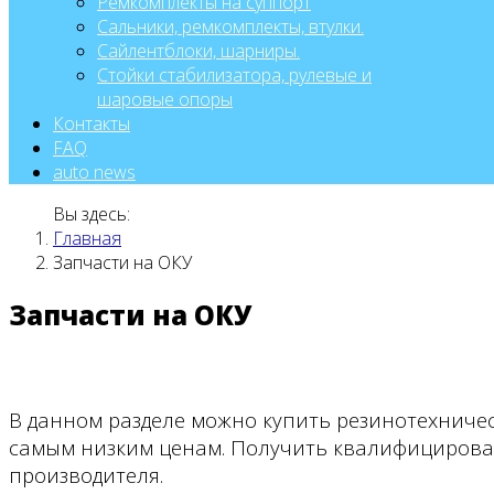
Ремкомплекты на суппорт
Сальники, ремкомплекты, втулки.
Сайлентблоки, шарниры.
Стойки стабилизатора, рулевые и
шаровые опоры
Контакты
FAQ
auto news
Вы здесь:
Главная
Запчасти на ОКУ
Запчасти на ОКУ
В данном разделе можно купить резинотехничес
самым низким ценам. Получить квалифициров
производителя.