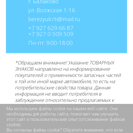
г. Балаково
ул. Волжская 1-16
berezyuk.rti@mail.ru
+7 927 629 66 87
+7 927 0 509 509
Пн-пт: 9:00-18:00
*Обращаем внимание! Указание ТОВАРНЫХ
ЗНАКОВ направлено на информирование
покупателей о применимости запасных частей
к той или иной марке автомобиля, то есть на
потребительские свойства товара. Данная
информация не вводит потребителя в
заблуждение относительно предлагаемых к
продаже товаров и его
производителе, не
Мы используем файлы cookie на нашем веб-сайте. Они
нарушает права правообладателей указанных
необходимы для работы сайта, помогают нам улучшить
товарных знаков. Требование предоставлять
этот сайт и пользовательский опыт (отслеживание файлов
cookie).
покупателю необходимую и достоверную
Вы согласны файлы cookie? Обратите внимание, что если
информацию о товаре, предлагаемом к