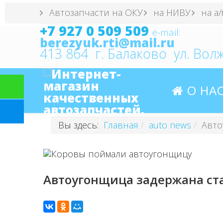
Автозапчасти на ОКУ
на НИВУ
на а/
+7 927 0 509 509
e
-mail:
413 864 г. Балаково ул. Волж
О НА
Вы здесь:
Главная
auto news
Авто
Автоугонщица задержана ст