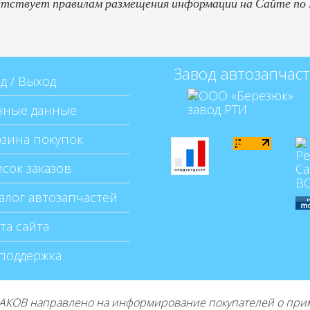
етствует правилам размещения информации на Сайте по
Завод автозапчас
д / Выход
ные данные
зина покупок
сок заказов
алог автозапчастей
та сайта
поддержка
КОВ направлено на информирование покупателей о приме