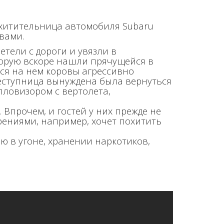
охитительница автомобиля Subaru
вами.
тели с дороги и увязли в
торую вскоре нашли прячущейся в
ся на нем коровы агрессивно
реступница вынуждена была вернуться
пловизором с вертолета,
 Впрочем, и гостей у них прежде не
рениями, например, хочет похитить
ю в угоне, хранении наркотиков,