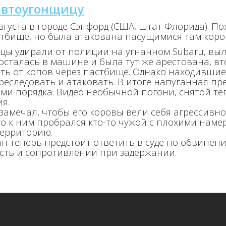
автоугонщицу
густа в городе Сэнфорд (США, штат Флорида). П
стбище, но была атакована пасущимися там коро
ы удирали от полиции на угнанном Subaru, выле
осталась в машине и была тут же арестована, в
ть от копов через пастбище. Однако находившие
преследовать и атаковать. В итоге напуганная п
ами порядка. Видео необычной погони, снятой те
я.
амечал, чтобы его коровы вели себя агрессивно.
то к ним пробрался кто-то чужой с плохими наме
территорию.
 теперь предстоит ответить в суде по обвинени
сть и сопротивлении при задержании.