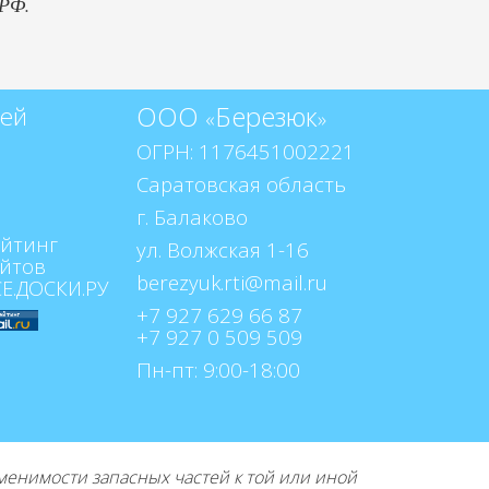
 РФ.
ООО
Березюк
тей
«
»
ОГРН: 1176451002221
Саратовская область
г. Балаково
ул. Волжская 1-16
+7 927 629 66 87
+7 927 0 509 509
Пн-пт: 9:00-18:00
нимости запасных частей к той или иной