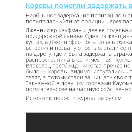
Коровы помогли задержать 
Необычное задержание произошло 6 ав
попыталась уйти от полиции через па
Дженнифер Кауфман и две ее подельниц
придорожной канаве. Одна из женщин 
кустах, а Дженнифер попыталась сбежа
встретили незваную гостью, стали ее 
на дорогу, где и была задержана страж
распространила в Сети местная полици
Владелец пастбища никогда прежде не з
было — коровы, видимо, испугались, ч
телят, а потому стали защищать свою 
Загнанной в ловушку коровами Кауфман
посягательстве на частную собственно
Источник: новости журнал за рулем.