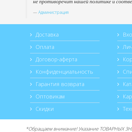
не противоречит нашей политике и соотв
Администрация
Доставка
Вхо
Оплата
Лич
Договор-аферта
Кор
Конфиденциальность
Спи
Гарантия возврата
Кат
Оптовикам
Кар
Скидки
Тех
*Обращаем внимание! Указание ТОВАРНЫХ ЗНА