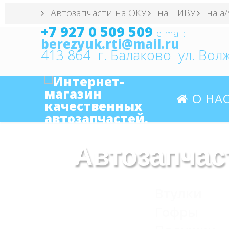
Автозапчасти на ОКУ
на НИВУ
на а/
+7 927 0 509 509
e
-mail:
berezyuk.rti@mail.ru
413 864 г. Балаково ул. Волж
О НА
Автозапчас
Втулки
Гофры