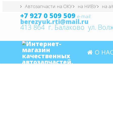
Автозапчасти на ОКУ
на НИВУ
на а/
+7 927 0 509 509
e
-mail:
berezyuk.rti@mail.ru
413 864 г. Балаково ул. Волж
О НА