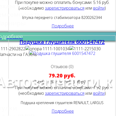
При покупке можно оплатить бонусами:
5.16 руб.
ехлы ШРУС
(необходимо
зарегистрироваться
или
войти
)
емкомплекты
Втулка переднего стабилизатора 8200262344
арниры
Подробнее
одробнее
Подушка глушителя 6001547472
Отзывов (0)
79.20 руб.
Автозапчасти к
Бонус при покупке:
3.96 руб.
При покупке можно оплатить бонусами:
7.92 руб.
(необходимо
зарегистрироваться
или
войти
)
Подушка крепления глушителя RENAULT, LARGUS
тулки
Подробнее