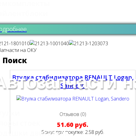
емкомплекты
айлентблоки
одробнее
Поиск
Автозапчасти н
Втулка стабилизатора RENAULT Logan,
Sandero
тулки
Отзывов (0)
поры стоек
51.60 руб.
одушки двигателя
Бонус при покупке:
2.58 руб.