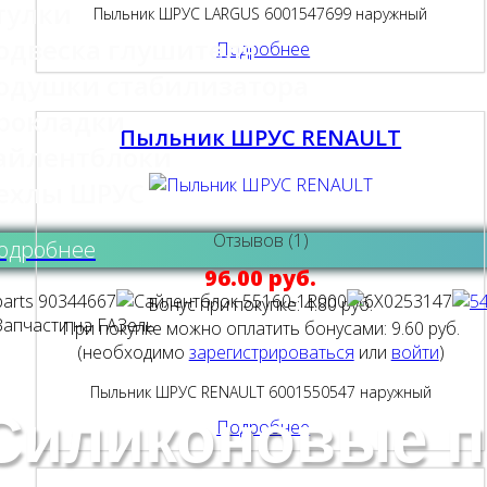
тулки
Пыльник ШРУС LARGUS 6001547699 наружный
одвеска глушителя
Подробнее
одушки стабилизатора
рокладки
Пыльник ШРУС RENAULT
айлентблоки
ехлы ШРУС
Отзывов (1)
одробнее
96.00 руб.
Бонус при покупке:
4.80 руб.
При покупке можно оплатить бонусами:
9.60 руб.
(необходимо
зарегистрироваться
или
войти
)
Пыльник ШРУС RENAULT 6001550547 наружный
Силиконовые п
Подробнее