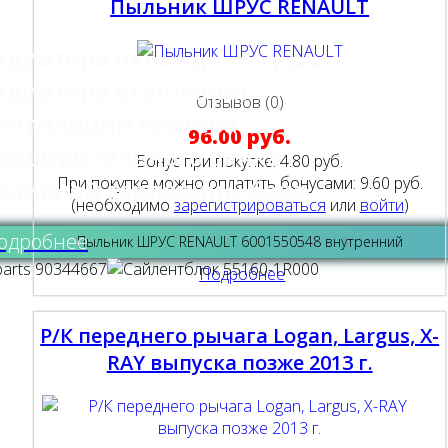
Пыльник ШРУС RENAULT
адиатора охлаждения ДВС
адиатора отопления
Отзывов (0)
ентиляции картера
96.00 руб.
асширительного бачка
Бонус при покупке:
4.80 руб.
При покупке можно оплатить бонусами:
9.60 руб.
аливной горловины бака
(необходимо
зарегистрироваться
или
войти
)
одробнее
Пыльник ШРУС RENAULT 6001550548 внутренний
Подробнее
Р/К переднего рычага Logan, Largus, X-
RAY выпуска позже 2013 г.