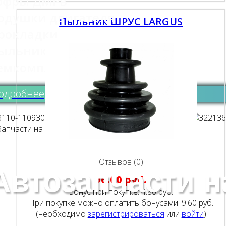
офры ДМРВ
одушки двигателя
Пыльник ШРУС LARGUS
рокладки
ыльники
емкомплекты
одробнее
Отзывов (0)
Автозапчасти 
96.00 руб.
Бонус при покупке:
4.80 руб.
При покупке можно оплатить бонусами:
9.60 руб.
(необходимо
зарегистрироваться
или
войти
)