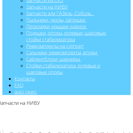
Запчасти на ОКУ
Запчасти на НИВУ
Запчасти а/м ГАЗель, Соболь...
Пыльники, чехлы, заглушки.
Прокладки, крышки, разное.
Подушки, опоры, рулевые, шаровые,
стойки стабилизатора
Ремкомплекты на суппорт
Сальники, ремкомплекты, втулки.
Сайлентблоки, шарниры.
Стойки стабилизатора, рулевые и
шаровые опоры
Контакты
FAQ
auto news