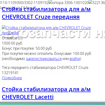
Стойка стабилизатора для а/м
CHEVROLET Cruze передняя
Автозапчасти 
Отзывов (0)
1000.00 руб.
Бонус при покупке:
50.00 руб.
При покупке можно оплатить бонусами:
100.00 руб.
тулки
(необходимо
зарегистрироваться
или
войти
)
одвеска глушителя
Тяга переднего стабилизатора CHEVROLET Cruze
одушки стабилизатора
13219141
Подробнее
рокладки
айлентблоки
Стойка стабилизатора для а/м
ехлы ШРУС
CHEVROLET Lacetti