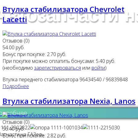
Втулка стабилизатора Chevrolet
Автозапчасти н
Lacetti
Отзывов (0)
тулки
54.00 руб.
Бонус при покупке:
2.70 руб.
поры стоек
При покупке можно оплатить бонусами:
5.40 руб.
одушки двигателя
(необходимо
зарегистрироваться
или
войти
)
ехлы ШРУС
Втулка переднего стабилизатора 96434540 / 96839848
емкомплекты
Подробнее
арниры
Втулка стабилизатора Nexia, Lanos
одробнее
Отзывов (0)
56.40 руб.
Бонус при покупке:
2.82 руб.