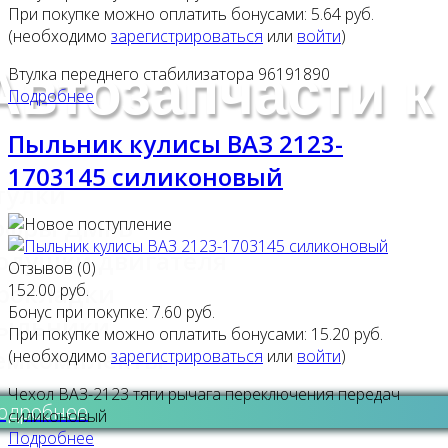
При покупке можно оплатить бонусами:
5.64 руб.
(необходимо
зарегистрироваться
или
войти
)
Автозапчасти к
Втулка переднего стабилизатора 96191890
Подробнее
Пыльник кулисы ВАЗ 2123-
1703145 силиконовый
тулки
офры ДМРВ
одушки двигателя
Отзывов (0)
рокладки
152.00 руб.
Бонус при покупке:
7.60 руб.
ыльники
При покупке можно оплатить бонусами:
15.20 руб.
емкомплекты
(необходимо
зарегистрироваться
или
войти
)
Чехол ВАЗ-2123 тяги рычага переключения передач
одробнее
силиконовый
Подробнее