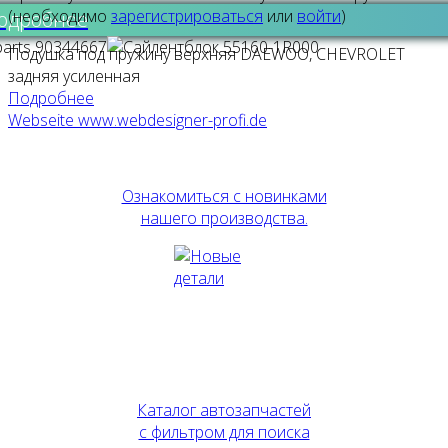
(необходимо
зарегистрироваться
или
войти
)
одробнее
Подушка под пружину верхняя DAEWOO, CHEVROLET
задняя усиленная
Подробнее
Webseite www.webdesigner-profi.de
Ознакомиться с новинками
нашего производства.
Каталог автозапчастей
с фильтром для поиска