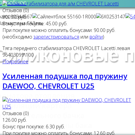
одробнее
Отзывов (0)
900.00 руб.
Бонус при покупке:
45.00 руб.
При покупке можно оплатить бонусами:
90.00 руб.
(необходимо
зарегистрироваться
или
войти
)
Тяга переднего стабилизатора CHEVROLET Lacetti левая
Силиконовые п
96403099\100
Подробнее
Усиленная подушка под пружину
адиатора охлаждения ДВС
DAEWOO, CHEVROLET U25
адиатора отопления
ентиляции картера
Отзывов (0)
асширительного бачка
126.00 руб.
аливной горловины бака
Бонус при покупке:
6.30 руб.
При покупке можно оплатить бонусами:
12.60 руб.