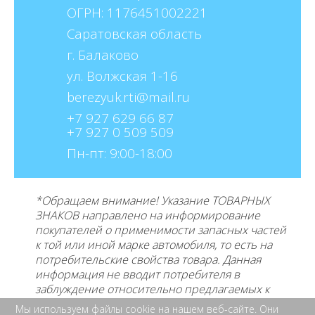
ОГРН: 1176451002221
Саратовская область
г. Балаково
ул. Волжская 1-16
berezyuk.rti@mail.ru
+7 927 629 66 87
+7 927 0 509 509
Пн-пт: 9:00-18:00
*Обращаем внимание! Указание ТОВАРНЫХ
ЗНАКОВ направлено на информирование
покупателей о применимости запасных частей
к той или иной марке автомобиля, то есть на
потребительские свойства товара. Данная
информация не вводит потребителя в
заблуждение относительно предлагаемых к
продаже товаров и его
производителе, не
Мы используем файлы cookie на нашем веб-сайте. Они